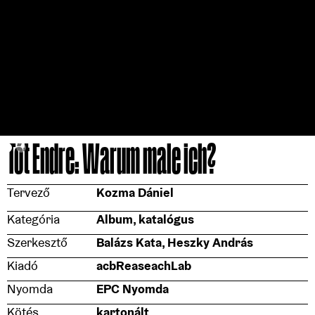
Tót Endre: Warum male ich?
Tervező
Kozma Dániel
Kategória
Album, katalógus
Szerkesztő
Balázs Kata, Heszky András
Kiadó
acbReaseachLab
Nyomda
EPC Nyomda
Kötés
kartonált