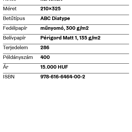
Méret
210×325
Betűtípus
ABC Diatype
Fedélpapír
műnyomó, 300 g/m2
Belívpapír
Périgord Matt 1, 135 g/m2
Terjedelem
286
Példányszám
400
Ár
15.000 HUF
ISBN
978-616-6464-00-2
A zsűri értékelése
Balla Dóra
→ A kevesebb több. A könyv design
tekintetében és arányrendszereiben is hibátlan, él és
élni hagy. Nem uralkodik, nem nyomja el a