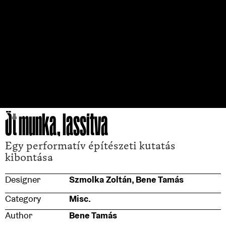
Öt munka, lassítva
Egy performatív építészeti kutatás
kibontása
Designer
Szmolka Zoltán, Bene Tamás
Category
Misc.
Author
Bene Tamás