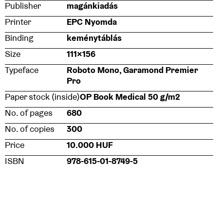
Publisher
magánkiadás
Printer
EPC Nyomda
Binding
keménytáblás
Size
111×156
Typeface
Roboto Mono, Garamond Premier
Pro
Paper stock (inside)
OP Book Medical 50 g/m2
No. of pages
680
No. of copies
300
Price
10.000 HUF
ISBN
978-615-01-8749-5
Jury verdict