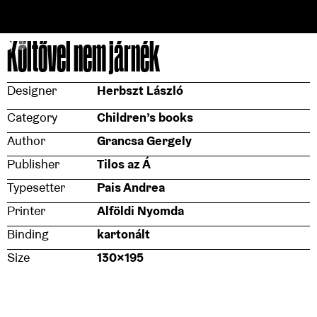
Költővel nem járnék
Designer
Herbszt László
Category
Children’s books
Author
Grancsa Gergely
Publisher
Tilos az Á
Typesetter
Pais Andrea
Printer
Alföldi Nyomda
Binding
kartonált
Size
130×195
Typeface
Mrs Eaves, Battery Park
Paper stock (cover)
műnyomó, 250 g/m2