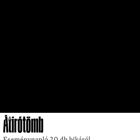
Átírótömb
Eseménynapló 20 db bikáról