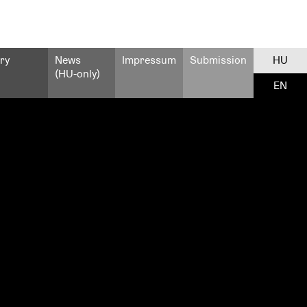
ry
News
Impressum
Submission
HU
(HU-only)
EN