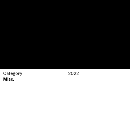
Category
2022
Misc.
No. of pages
ISBN
248
978-615-81348-6-6
No. of copies