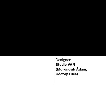
Designer
Studio VAN
(Moroncsik Ádám,
Gőczey Luca)
Printer
Typeface
Interpress Külkereskedelmi
TT Norms Pro, F37 Ginger,
Binding
egyedi számkészlet