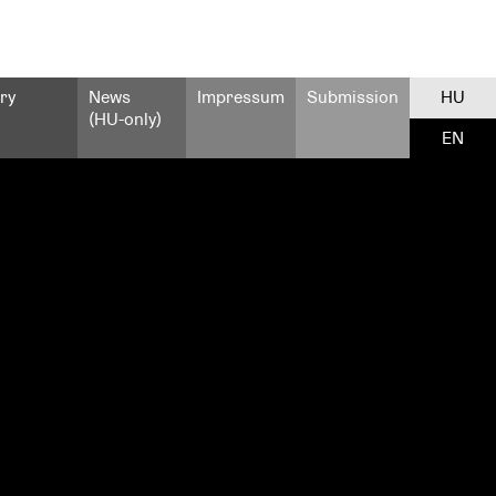
ry
News
Impressum
Submission
HU
(HU-only)
EN