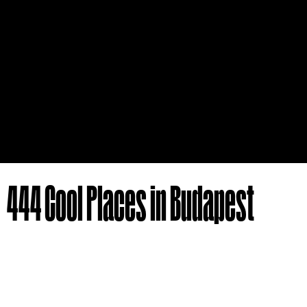
444 Cool Places in Budapest
Author
Publisher
a 444.hu újságírói
Magyar Jeti
Art director
Typesetter